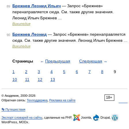
Брежнев Леонид Ильич
— Запрос «Брежнев»
89
перенаправляется сюда. Cм. также другие значения.
Леонид Ильич Брежнев …
Википедия
Брежнев Леонид
— Запрос «Брежнев» перенаправляется
90
сюда. Cм. также другие значения. Леонид Ильич Брежнев …
Википедия
Страницы
←
Предыдущая
Следующая
→
1
2
3
4
5
6
7
8
9
10
11
12
13
© Академик, 2000-2026
18+
Обратная связь:
Техподдержка
,
Реклама на сайте
👣 Путешествия
Экспорт словарей на сайты
, сделанные на PHP,
Joomla,
Drupal,
WordPress, MODx.