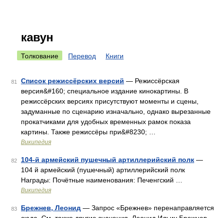
кавун
Толкование
Перевод
Книги
Список режиссёрских версий
— Режиссёрская
81
версия&#160; специальное издание кинокартины. В
режиссёрских версиях присутствуют моменты и сцены,
задуманные по сценарию изначально, однако вырезанные
прокатчиками для удобных временных рамок показа
картины. Также режиссёры при&#8230; …
Википедия
104-й армейский пушечный артиллерийский полк
—
82
104 й армейский (пушечный) артиллерийский полк
Награды: Почётные наименования: Печенгский …
Википедия
Брежнев, Леонид
— Запрос «Брежнев» перенаправляется
83